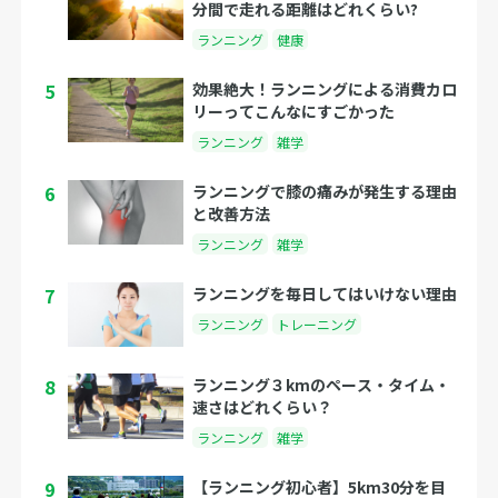
分間で走れる距離はどれくらい?
ランニング
健康
5
効果絶大！ランニングによる消費カロ
リーってこんなにすごかった
ランニング
雑学
6
ランニングで膝の痛みが発生する理由
と改善方法
ランニング
雑学
7
ランニングを毎日してはいけない理由
ランニング
トレーニング
8
ランニング３kmのペース・タイム・
速さはどれくらい？
ランニング
雑学
9
【ランニング初心者】5km30分を目