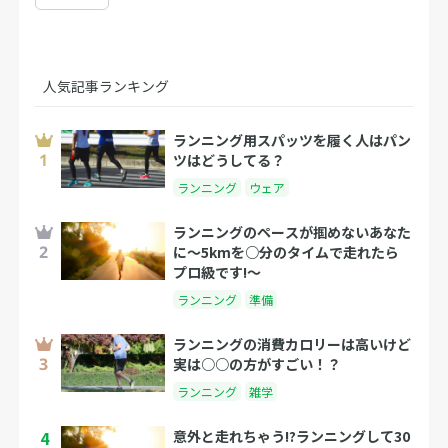
人気記事ランキング
ランニング用スパッツを履く人はパン
ツはどうしてる？
ランニング
ウェア
ランニングのペースが掴めないあなた
に～5kmを○分のタイムで走れたら
プロ級です!～
ランニング
準備
ランニングの消費カロリーは高いけど
実は○○の方がすごい！？
ランニング
雑学
4
意外と走れちゃう!?ランニングして30