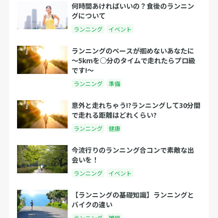
何時間あければいいの？食後のランニン
グについて
ランニング
イベント
ランニングのペースが掴めないあなたに
～5kmを○分のタイムで走れたらプロ級
です!～
ランニング
準備
意外と走れちゃう!?ランニングして30分間
で走れる距離はどれくらい?
ランニング
健康
今流行りのランニング合コンで素敵な出
会いを！
ランニング
イベント
【ランニングの基礎知識】ランニングと
バイクの違い
ランニング
雑学