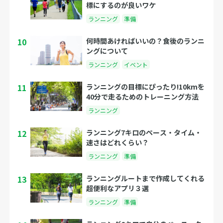
標にするのが良いワケ
ランニング
準備
10
何時間あければいいの？食後のランニ
ングについて
ランニング
イベント
11
ランニングの目標にぴったり!10kmを
40分で走るためのトレーニング方法
ランニング
12
ランニング7キロのペース・タイム・
速さはどれくらい？
ランニング
準備
13
ランニングルートまで作成してくれる
超便利なアプリ３選
ランニング
準備