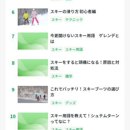
6
スキーの滑り方 初心者編
スキー
テクニック
7
今更聞けないスキー用語 ゲレンデと
は
スキー
スキー用語
8
スキーをすると頭痛になる！原因と対
処法
スキー
雑学
9
これでバッチリ！スキーブーツの選び
方
スキー
グッズ
10
スキー用語を教えて！シュテムターン
ってなに？
スキー
スキー用語