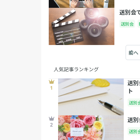
送別会
送別会
前へ
人気記事ランキング
送別
ト
送別
送別
送別