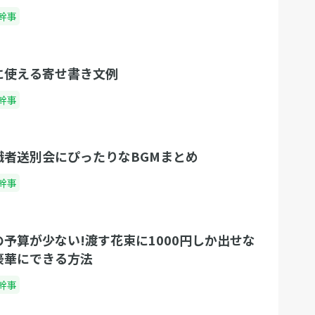
幹事
に使える寄せ書き文例
幹事
職者送別会にぴったりなBGMまとめ
幹事
予算が少ない!渡す花束に1000円しか出せな
豪華にできる方法
幹事