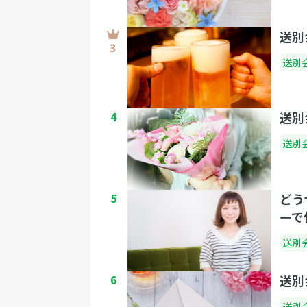
送別
送別
4
送別
送別
5
どう
ーで
送別
6
送別
送別