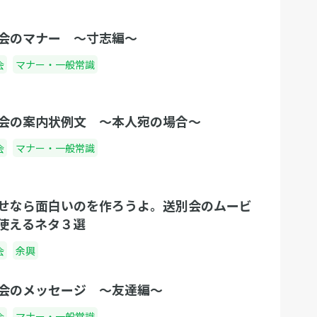
会のマナー 〜寸志編〜
会
マナー・一般常識
会の案内状例文 〜本人宛の場合〜
会
マナー・一般常識
せなら面白いのを作ろうよ。送別会のムービ
使えるネタ３選
会
余興
会のメッセージ 〜友達編〜
会
マナー・一般常識