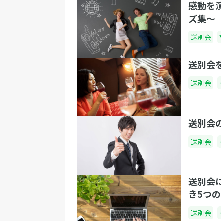
感動を
ズ集〜
送別会
送別会
送別会
送別会
送別会
送別会
き5つ
送別会