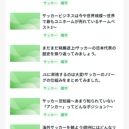
サッカー
雑学
サッカービジネスは今や世界規模〜世界
で最もユニホームが売れているチームベ
スト3〜
サッカー
雑学
まだまだ発展途上!サッカーの日本代表の
歴史を振り返ってみましょう。
サッカー
雑学
J1に昇格するのは大変!サッカーのJリー
グの仕組みをまとめてみました。
サッカー
雑学
サッカー豆知識～あまり知られていない
「アンカー」ってどんなポジション?～
サッカー
雑学
海外サッカーを観よう!欧州にはどんなリ