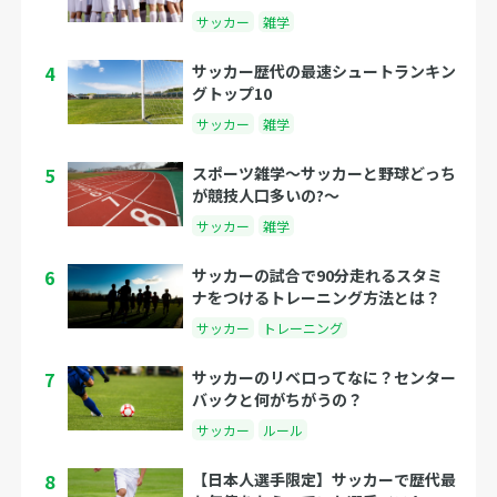
サッカー
雑学
4
サッカー歴代の最速シュートランキン
グトップ10
サッカー
雑学
5
スポーツ雑学～サッカーと野球どっち
が競技人口多いの?～
サッカー
雑学
6
サッカーの試合で90分走れるスタミ
ナをつけるトレーニング方法とは？
サッカー
トレーニング
7
サッカーのリベロってなに？センター
バックと何がちがうの？
サッカー
ルール
8
【日本人選手限定】サッカーで歴代最