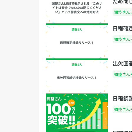
ため閉
るのを待ちます。 ポイント②：乾杯の挨拶 
る出番は乾杯の挨拶です。ただ、こちらは
調整さん
にお願いするのが一般的です。事前に打診
ておいて、良い挨拶をしてくれるのを祈り
日程確
ょう。あなたは前振りをするだけで良いの
調整さん
す。 「それでは懇親会の開催にあたりまし
乾杯の挨拶を＜他社の場合は会社名＞＜役
＞＜フルネーム＞様より頂戴いたします。
出欠回
様、よろしくお願い致します。」 挨拶が終
ば、まっさきに手をたたいて拍手を促しま
調整さん
その後は流れに合わせて、注文を取ったり
味料を回したり、お酒を注ぎに回ったりと
ーブルのフォローをそつなくこなします。
日程調
出番である締めの挨拶が来るまでは、あな
調整さん
食べたり飲んだりして楽しみましょう。 ポ
ト③：締めの挨拶 最後の出番が締めの挨拶
す。まずは、懇親会の終了時刻が近づいて