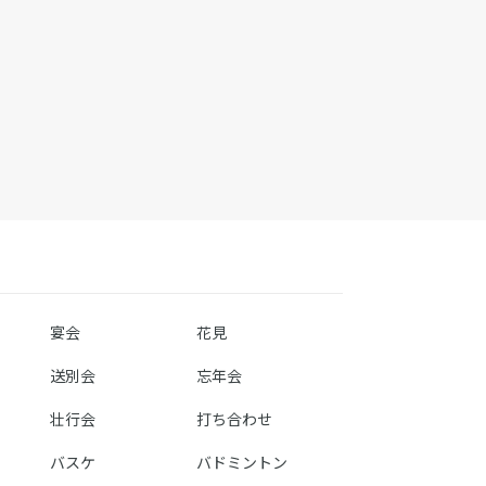
宴会
花見
送別会
忘年会
壮行会
打ち合わせ
バスケ
バドミントン