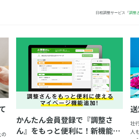
日程調整サービス『
調整
て
送
かんたん会員登録で『調整さ
壮
ん』をもっと便利に！新機能の
人
社の