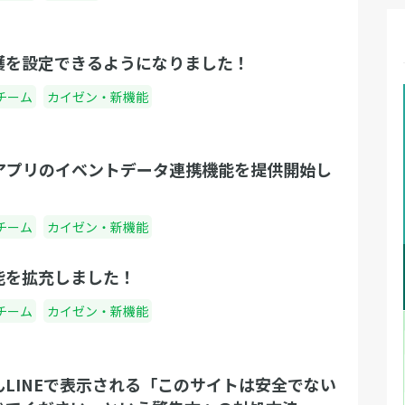
前のあのイベントの参加者は誰がいたか思い出
送
すポ
せない…」 こんなお悩みも、この会員登録機能
職
お
のマイページ上にある履歴一覧により解決する
に
護を設定できるようになりました！
なり
ことができるんです！ 履歴一覧画面では、自分
向
チーム
カイゼン・新機能
が『幹事』の場合は緑色、『参加者』の場合は
離
う御
オレンジ色でイベントが表示されます。 この履
会
＜フ
歴をクリックすれば、もちろん過去の調整さん
ム
もあ
とアプリのイベントデータ連携機能を提供開始し
のイベントページにアクセスできます。 会員登
月
致し
！
録をして、過去の履歴を眺め、イベントの想い
く
職・
出に浸るのも良いかもしれませんね。 2. 他の端
チーム
カイゼン・新機能
や
ショ
末からでもイベント編集ができる 「スマホで作
い
な
成したイベントが、PCだと編集ができない…」
能を拡充しました！
や
ばと
こんなみなさんのイライラを解決するためにリ
き
ろし
チーム
カイゼン・新機能
リースされた機能がこちら！ 調整さん会員登録
き
とし
機能によって、端末を変更しても、ブラウザを
会
で
変更してもイベント編集ができるようになりま
ミ
んLINEで表示される「このサイトは安全でない
が来
した！ パソコンで作成したイベントの内容に急
る