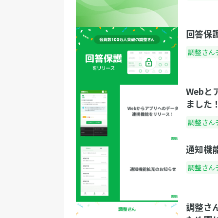
挨拶を成功させましょう。 初めの挨拶で話
イントは２つです。 １つ目は「参加者への
回答保
礼」、 2つ目は「懇親会の趣旨の説明」と
ます。 以下に、台本をお示しします。 「皆
調整さん
様、本日は懇親会にご参加頂き、誠に有難
座います。司会を担当させて頂きます〇〇
ルネーム＞でございます。何分不慣れな点
Web
るかと存じますが、どうぞよろしくお願い
ました
ます。本日の懇親会では○○＜参加者の役
調整さん
企業名など＞の皆さまと深いコミュニケー
ンを取ると共に○○（共通のタスクや目標
通知機
ど）の発展に繋がる有意義な時間とできれ
思っております。皆様、最後まで、ぜひよ
調整さん
くお願いいたします。」 大きく、はっきり
た声で、明るく挨拶を述べるのがポイント
調整さ
す。話し終わったら深々と頭を下げ、拍手