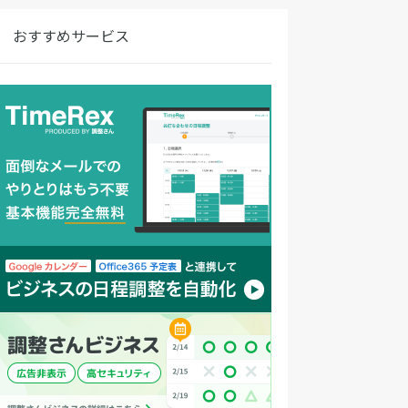
別会とは 送別会とは別れる時に行います。退
おすすめサービス
する場合や転職する場合、今いる自分の場所
戻る事がない人に対して行われる会です。前
きな転職だったとしても、チームや組織から
れ違う会社で働くのですからこの場合は送別
になります。送別会の規模などは部署やチー
によって様々ですが、時期など関係なくどの
でも離職者が出れば行う事もありますし、全
行わない会社もあります。離職する人の性格
人柄、離職する理由などによっても行われな
ですが、最後は笑って送り出してくれる会社
人でありたいですね。 壮行会と送別会の大
い違い 壮行会と送別会の大きな違いは後ろ向
な転職、退職でも行われる事があるのが送別
です。会社でトラブルを起こしたり、大きい
スをしてしまったり、社会的モラルを逸脱す
ような行為をおかした場合でも、送別会を開