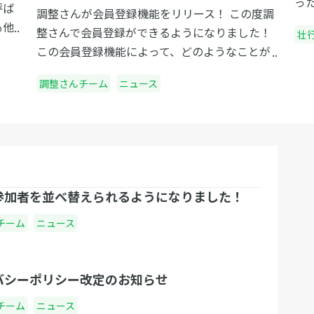
ご紹介
っ
呼ば
調整さんが会員登録機能をリリース！ この度調
よ
も他
整さんで会員登録ができるようになりました！
壮
の
カギ
この会員登録機能によって、どのようなことが
会
もし
可能になったのか、詳しくご紹介します。 さっ
企
を任
調整さんチーム
ニュース
そく会員登録する 会員登録機能でできるように
ま
は通
なったこと 1. 履歴をチェックできるマイページ
を
者に
機能 「メールやメッセージなどで調整さんがき
た
ツボ
ても、数日立つと新たなメッセージに埋もれて
間
す。
しまい、探すのが面倒…。」 こんなみなさんの
る
ため
お悩みを解決するためにリリースされた機能が
け
参加者を並べ替えられるようになりました！
しょ
マイページ機能です！ マイページはあなた専用
す
や意
のページです。 調整さんで会員登録すれば、ロ
チーム
ニュース
で
の成
グインした状態で作成または出欠登録を行なっ
す
杯な
たイベントの履歴をマイページ上で確認するこ
く
ます
とができるようになりました！ 「1週間前に回
バシーポリシー改定のお知らせ
生
いわ
答した調整さんを楽に確認したい！」 「1ヶ月
行
チーム
ニュース
めの