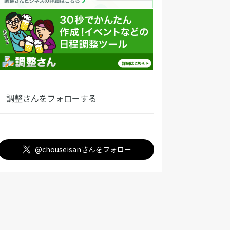
事が可能です。壮行会は送別会とは違い、励
し、前途を祝す会ですので、内容的にはお別
する（一時的なものだとしても）ことなので
が、会社で幹事を務める時に間違えると相手
対し失礼になりますし、自分にとってもマイ
スになり、自分の送別会も開かれる事に繋が
かねないので注意して下さい。 まとめ 壮行会
調整さんをフォローする
送別会の違いは分かったでしょうか。学生の
よりも社会に出たら壮行会、送別会などに参
する機会が多くなってきます。相手に対して
@chouseisanさんをフォロー
く会でも、自分に対して開く会でも、笑顔で
ったり送られたりする会になるようにしたい
。 https://www.youtube.com/watch?
z0nC-g_g3o