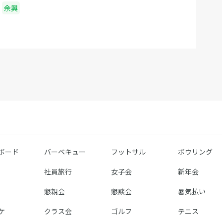
歴には表示されません。しかし、ブラウザのデ
余興
ータを消去していない場合、ログインした状 態
で未ログイン状態の時に作成したイベントの
URLをクリックしますとイベント履歴に反映さ
れます。 Q.過去に「調整さん」で会員登録をし
た記憶があるのですが・・・ A.過去に一時的に
運用されていた会員登録機能につきましては終
了いたしました。つきましては、現会員登録シ
ステムにおいては過去に作成された会員情報で
はログインできませんのでご注意下さい。 Q.過
去に「調整さん」で会員登録し、イベント履歴
が見れていました。そのデータはどうなります
ボード
バーベキュー
フットサル
ボウリング
か？ A.過去に一時的に運用されていた会員登録
社員旅行
女子会
新年会
機能は既に終了しております。従って、過去に
会員登録頂いた情報に紐付いているイベントの
懇親会
懇談会
暑気払い
履歴データにつきましても全て参照不可となっ
ケ
クラス会
ゴルフ
テニス
ております。