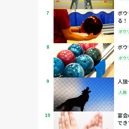
7
ボウ
る！
ボウ
8
ボウ
ボウ
9
人狼
人狼
10
宴会
でき