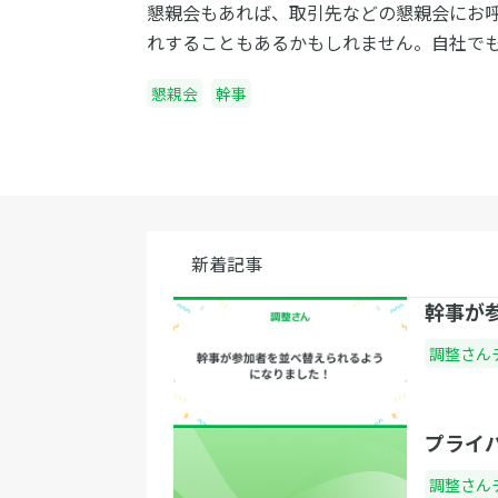
懇親会もあれば、取引先などの懇親会にお
れすることもあるかもしれません。自社で
社でも、司会者の存在は、懇親会の成功の
懇親会
幹事
を握るキーパーソンではないでしょうか。
かすると、皆さまもどこかで司会者の大役
されることになるかもしれません。避けて
れない懇親会司会者。 今回は懇親会の司会
抜擢されたときに役立つ、司会者の挨拶の
を台本付きで３つにわけてご紹介いたしま
新着記事
ポイント①：初めの挨拶 懇親会が成功する
幹事が
のカギを握るのが、初めの挨拶ではないで
うか。その場に集まった人々のテンション
調整さん
識を一気につかむことが出来れば、懇親会
功にぐっと近づきます。難しいことに、乾
どの挨拶ならば上司に依頼することもでき
プライ
が、初めの挨拶はどうしても司会者がしな
調整さん
けにはいきません。その意味でも、ぜひ初