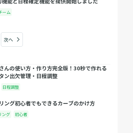
切機能と日程確定機能を提供開始しました
ろそ
に、各ページ右上にある「会員登録/ログイン」
チーム
た
ボタンをクリック！ Step2 メールアドレスを
ト
入力 するとこの画面に移動するので内容をよく
注目
呼んでからメールアドレスを入力！ するとここ
るこ
に入力したメールアドレス宛てに、調整さんか
次へ
る最
ら「【調整さん】新規会員登録URLのご案内」
時間
というタイトルのついたメールが送られてきま
めの
す。 Step3 送られてきた調整さんからのメー
さんの使い方・作り方完全版！30秒で作れる
＜フ
ルにアクセス！ 調整さんからメールが来たらメ
タン出欠管理・日程調整
、よ
ールの文中の「新規会員登録URL」をクリッ
きに
ク！ するとこのページにアクセスできます。 入
日程調整
うに
力項目は全て必須になっています。 すべての項
あと
リング初心者でもできるカーブのかけ方
目に必要事項を記入し、利用規約及びプライバ
まと
シーポリシーを確認の上、「上記に同意して確
リング
初心者
ば、
認ページへ」ボタンをクリック！ 確認画面が出
思い
てくるので、内容を確認し、問題がない場合は