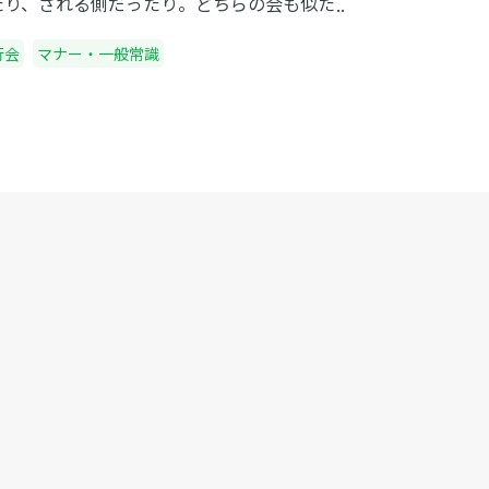
たり、される側だったり。どちらの会も似た
うな使い方をしますが、どういう違いがある
行会
マナー・一般常識
か区別出来る人は少ないと思います。二つの
の違いを紹介していきます。 壮行会とは 中小
業ではあまり耳にする言葉ではないかもしれ
せんが、壮行会とは前途を祝して開く会の事
言います。会社でいうと前向きな異動になっ
時、出世し栄転する時、海外出張などで長期
離れる時に開かれる会の事です。会社と別れ
のではなく、一時的だったり、異動というだ
で会社を辞めるわけではない人の為に行いま
。又、大きなプロジェクトに向けて社員全員
応援する時にも壮行会を開く場合もありま
。スポーツの世界などでは大会の大小関係な
行われており、プロスポーツではなくても学
時代に部活の壮行会などがあります。あの壮
会も励まし応援する意味で行うものです。