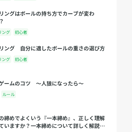
うリンクがございますので、そちらから再発行
リングはボールの持ち方でカーブが変わ
の手続きをお願いいたします。 Q.退会（会員ア
？
カウントの削除）方法を教えてください。 A.
「調整さん」マイページから「アカウント設
リング
初心者
定」に入って頂くと「調整さん会員を退会す
る」というリンクがございます。そちらより退
リング 自分に適したボールの重さの選び方
会処理を行うことが可能です。 Q.会員登録前に
リング
初心者
作成、出欠登録したイベントの履歴はどうなり
ますか？ A.基本的にログイン状態で作成した状
態でないと履歴には反映されませんので、ログ
ゲームのコツ 〜人狼になったら〜
イン状態でイベント作成、出欠登録をお勧めし
ております。 Q.アカウントを持っていますがロ
ルール
グインせずにイベントを作成してしまいまし
た。その場合のイベントは履歴にはどう反映さ
れますか？ A.アカウント登録されていても、未
の締めでよくいう『一本締め』、正しく理解
ログイン状態であればマイページのイベント履
ていますか？一本締めについて詳しく解説し