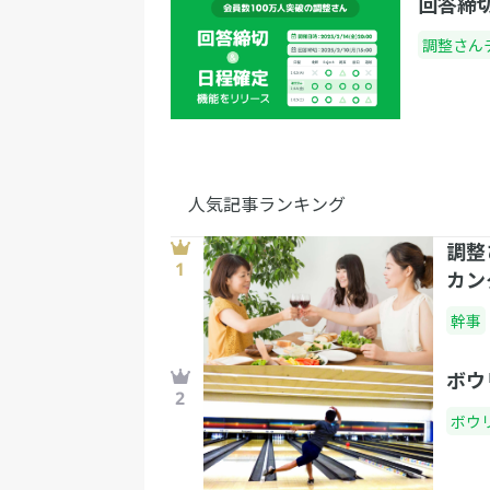
回答締
あたりで、締めの挨拶をして頂く方に「そ
調整さん
ろ…」と軽く声をかけます。了解を得られ
ら、次のアナウンスをしましょう。ポイン
は、和やかな雰囲気になっているその場の
をしっかりと挨拶をする人の方へ向けさせ
とです。 「皆様、楽しくご歓談をされてい
中かとは存じますが、残念ながら終了のお
人気記事ランキング
が近づいてまいりました。本日の懇親会締
調整
挨拶を＜他社の場合は会社名＞＜役職名＞
カン
ルネーム＞様より頂戴いたします。○○様
ろしくお願い致します。」 ここでもまっさ
幹事
手をたたいて拍手を促すことを忘れないよ
しましょう。ここまで終わってしまえば、
ボウ
は順次散会していくのを待つばかりです。 
ボウ
め ３つの挨拶のポイントさえ抑えてしまえ
司会という大仕事も大きな問題はないかと