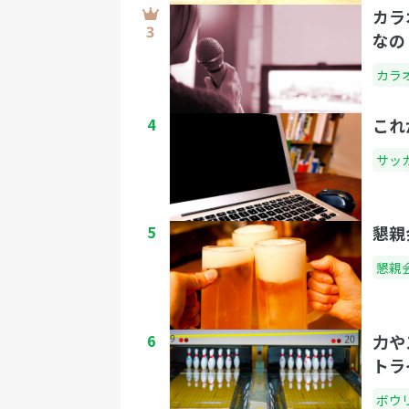
ます。台本を参考にスムーズな進行を行い
カラ
ひ周囲からのポイントをゲットしましょう
なの
https://www.youtube.com/watch?
v=qENg4yBQvEk
カラ
4
これ
サッ
5
懇親
懇親
6
力や
トラ
ボウ