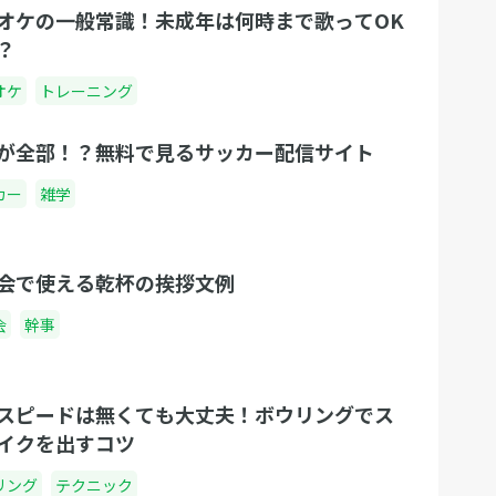
、ぜ
「この内容で登録する」ボタンをクリック！ こ
オケの一般常識！未成年は何時まで歌ってOK
！
れで登録が完了です！ このように調整さんの会
？
員登録はとても簡単です！ さっそく会員登録し
オケ
トレーニング
てみましょう！ さっそく会員登録する 会員登録
Q&A よくある質問と回答をご紹介します。何か
が全部！？無料で見るサッカー配信サイト
わからないことがございましたら参考にしてみ
てください！それでも解決しない場合は、文末
カー
雑学
にあるお問い合わせリンクから直接お問い合わ
せをお願い致します。 Q.会員登録は無料です
か？ A.はい、無料です。 Q.調整さんは会員登録
会で使える乾杯の挨拶文例
しないと利用できませんか？ A.いいえ。調整さ
会
幹事
んは会員登録なしでも利用できます。 Q.ログイ
ンメールアドレスを忘れてしまいました。 A.お
手数ですが、アカウントを再度新規で発行お願
スピードは無くても大丈夫！ボウリングでス
いいたします。 Q.ログインパスワードを忘れて
イクを出すコツ
しまいました。 A.「調整さん」のログインペー
リング
テクニック
ジに「パスワードを忘れた場合はこちら」とい