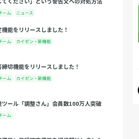
じてください」という警告文への対処方法
次な
な変更があっても、外出先からスマートフォン
く
上司
で気軽に対応できるようになります！ 3. ブラウ
チーム
ニュース
ま
をし
ザのデータを消してもイベント編集ができる
れ
まし
定機能をリリースしました！
「ブラウザのデータを消してしまってイベント
す
で
編集ができない…」 こんなみなさんのトラブル
に
チーム
カイゼン・新機能
て、
を解決するためにリリースされた機能がこち
ナ
職名
ら！ 調整さん会員登録機能によって、ブラウザ
り
○○
データを消去してしまってもログインすれば変
答締切機能をリリースしました！
と
われ
わらずイベント編集することができるようにな
時
す。
チーム
カイゼン・新機能
りました！ ご使用のブラウザデータを消去して
加
、調
しまっても安心してください。編集できます
開
、テ
よ。 大事なイベントを作ったら、トラブルに備
送
次の
整ツール「調整さん」会員数100万人突破
えて会員登録をしておくと良いかもしれませ
ですね
たも
ん！ さっそく会員登録する 所要時間はたったの
チーム
v=Z
イン
3分！会員登録の仕方 それでは続いて気になる
で
会員登録の方法をご紹介します！ Step1 『会
きた
員登録/ログイン』ボタンをクリック まず初め