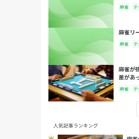
麻雀
テ
麻雀リ
麻雀
テ
麻雀が
差があ
麻雀
テ
人気記事ランキング
麻雀