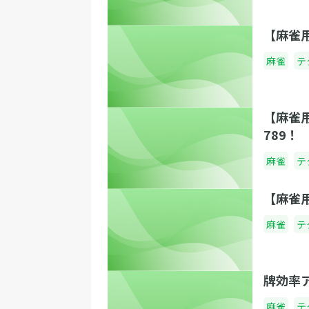
【麻雀
麻雀
テ
【麻雀
789！
麻雀
テ
【麻雀
麻雀
テ
牌効率
麻雀
テ