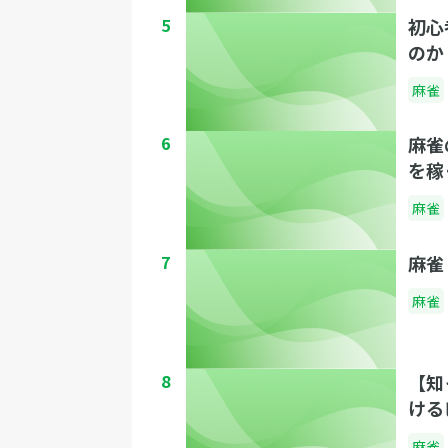
5
初心
のか
麻雀
6
麻雀
を稼
麻雀
7
麻雀
麻雀
8
【知
ける
麻雀