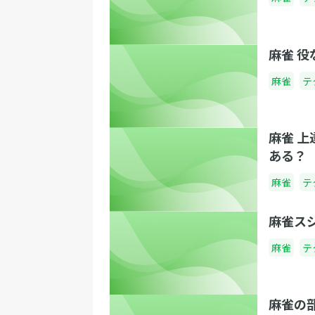
麻雀 
麻雀
テ
麻雀 
ある？
麻雀
テ
麻雀ス
麻雀
テ
麻雀の