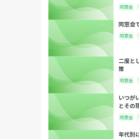
同窓会
同窓会
同窓会
二度と
策
同窓会
いつが
とその
同窓会
年代別