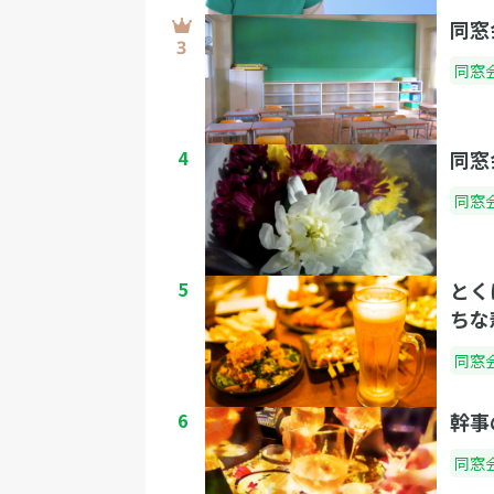
同窓
同窓
4
同窓
同窓
5
とく
ちな
同窓
6
幹事
同窓