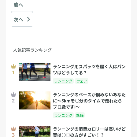
前へ
次へ
人気記事ランキング
ランニング用スパッツを履く人はパン
ツはどうしてる？
ランニング
ウェア
ランニングのペースが掴めないあなた
に～5kmを○分のタイムで走れたら
プロ級です!～
ランニング
準備
ランニングの消費カロリーは高いけど
実は○○の方がすごい！？