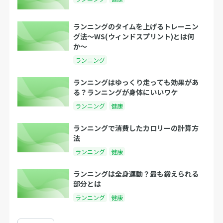
ランニングのタイムを上げるトレーニン
グ法〜WS(ウィンドスプリント)とは何
か〜
ランニング
ランニングはゆっくり走っても効果があ
る？ランニングが身体にいいワケ
ランニング
健康
ランニングで消費したカロリーの計算方
法
ランニング
健康
ランニングは全身運動？最も鍛えられる
部分とは
ランニング
健康