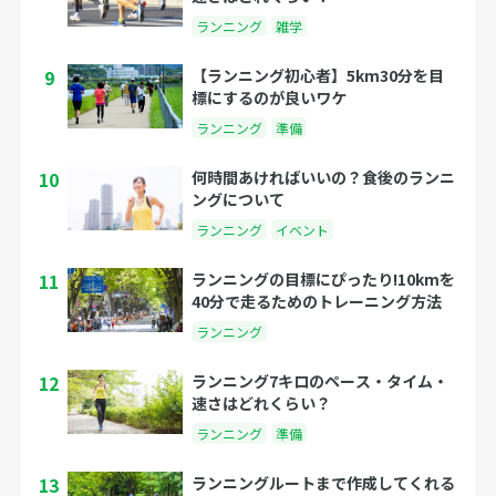
ランニング
雑学
9
【ランニング初心者】5km30分を目
標にするのが良いワケ
ランニング
準備
10
何時間あければいいの？食後のランニ
ングについて
ランニング
イベント
11
ランニングの目標にぴったり!10kmを
40分で走るためのトレーニング方法
ランニング
12
ランニング7キロのペース・タイム・
速さはどれくらい？
ランニング
準備
13
ランニングルートまで作成してくれる