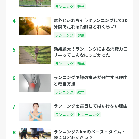
ランニング
雑学
4
意外と走れちゃう!?ランニングして30
分間で走れる距離はどれくらい?
ランニング
健康
5
効果絶大！ランニングによる消費カロ
リーってこんなにすごかった
ランニング
雑学
6
ランニングで膝の痛みが発生する理由
と改善方法
ランニング
雑学
7
ランニングを毎日してはいけない理由
ランニング
トレーニング
8
ランニング３kmのペース・タイム・
速さはどれくらい？