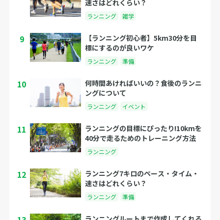
速さはどれくらい？
ランニング
雑学
9
【ランニング初心者】5km30分を目
標にするのが良いワケ
ランニング
準備
10
何時間あければいいの？食後のランニ
ングについて
ランニング
イベント
11
ランニングの目標にぴったり!10kmを
40分で走るためのトレーニング方法
ランニング
12
ランニング7キロのペース・タイム・
速さはどれくらい？
ランニング
準備
13
ランニングルートまで作成してくれる