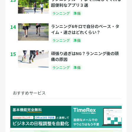
超便利なアプリ３選
ランニング
準備
14
ランニング6キロで自分のペース・タ
イム・速さはどれくらい？
ランニング
準備
15
頑張り過ぎはNG？ランニング後の頭
痛の原因
ランニング
準備
おすすめサービス