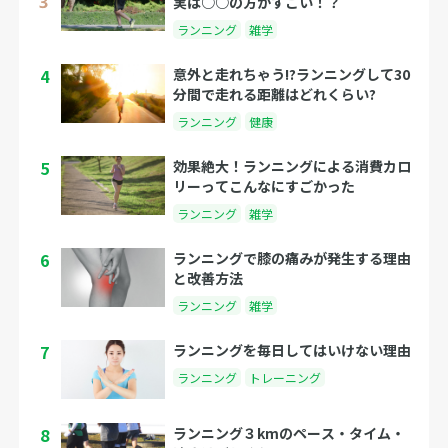
実は○○の方がすごい！？
ランニング
雑学
4
意外と走れちゃう!?ランニングして30
分間で走れる距離はどれくらい?
ランニング
健康
5
効果絶大！ランニングによる消費カロ
リーってこんなにすごかった
ランニング
雑学
6
ランニングで膝の痛みが発生する理由
と改善方法
ランニング
雑学
7
ランニングを毎日してはいけない理由
ランニング
トレーニング
8
ランニング３kmのペース・タイム・