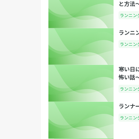
と方法
ランニン
ランニ
ランニン
寒い日
怖い話
ランニン
ランナ
ランニン