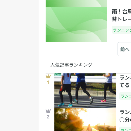
雨！台
替トレ
ランニン
前へ
人気記事ランキング
ラン
てる
ラン
ラン
○分
ラン