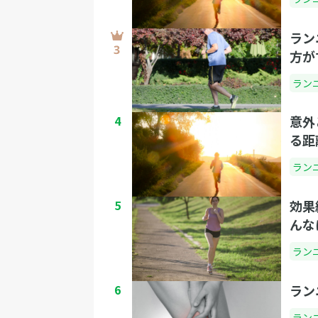
ラン
方が
ラン
4
意外
る距
ラン
5
効果
んな
ラン
6
ラン
ラン