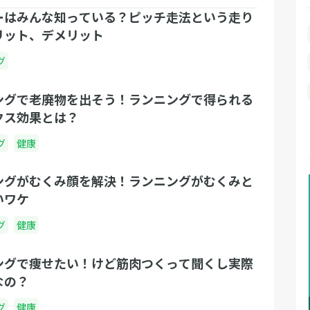
ーはみんな知っている？ピッチ走法という走り
リット、デメリット
グ
ングで老廃物を出そう！ランニングで得られる
クス効果とは？
グ
健康
ングがむくみ顔を解決！ランニングがむくみと
いワケ
グ
健康
ングで痩せたい！けど筋肉つくって聞くし実際
なの？
グ
健康