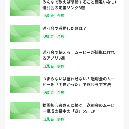
みんなで歌えば感動すること間違いなし!
送別会の定番ソング3選
送別会
余興
送別会で感動した歌は？
送別会
余興
送別会で使える ムービーが簡単に作れ
るアプリ3選
送別会
余興
つまらないは言わせない！送別会のムー
ビーを「面白かった」で終わらす方法
送別会
余興
動画初心者さんに捧ぐ。送別会のムービ
ー構成の基本の「き」5STEP
送別会
余興