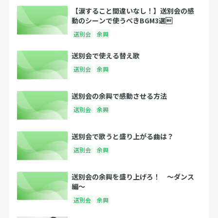
【涙すること間違いなし！】送別会の感
動のシーンで使うべきBGM3選
送別会
余興
送別会で使える替え歌
送別会
余興
送別会の余興で感動させる方法
送別会
余興
送別会で歌うと盛り上がる曲は？
送別会
余興
送別会の余興を盛り上げろ！ 〜ダンス
編〜
送別会
余興