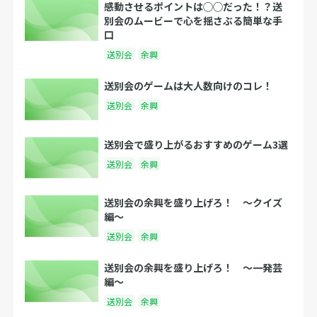
感動させるポイントは◯◯だった！？送
別会のムービーで心を揺さぶる簡単な手
口
送別会
余興
送別会のゲームは大人数向けのコレ！
送別会
余興
送別会で盛り上がるおすすめのゲーム3選
送別会
余興
送別会の余興を盛り上げろ！ 〜クイズ
編〜
送別会
余興
送別会の余興を盛り上げろ！ 〜一発芸
編〜
送別会
余興