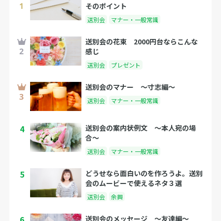
そのポイント
送別会
マナー・一般常識
送別会の花束 2000円台ならこんな
感じ
送別会
プレゼント
送別会のマナー 〜寸志編〜
送別会
マナー・一般常識
4
送別会の案内状例文 〜本人宛の場
合〜
送別会
マナー・一般常識
5
どうせなら面白いのを作ろうよ。送別
会のムービーで使えるネタ３選
送別会
余興
6
送別会のメッセージ 〜友達編〜