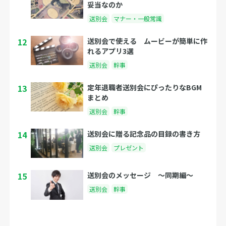
妥当なのか
送別会
マナー・一般常識
12
送別会で使える ムービーが簡単に作
れるアプリ3選
送別会
幹事
13
定年退職者送別会にぴったりなBGM
まとめ
送別会
幹事
14
送別会に贈る記念品の目録の書き方
送別会
プレゼント
15
送別会のメッセージ 〜同期編〜
送別会
幹事