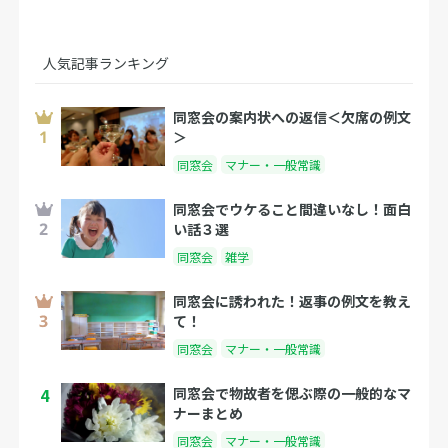
人気記事ランキング
同窓会の案内状への返信＜欠席の例文
＞
同窓会
マナー・一般常識
同窓会でウケること間違いなし！面白
い話３選
同窓会
雑学
同窓会に誘われた！返事の例文を教え
て！
同窓会
マナー・一般常識
4
同窓会で物故者を偲ぶ際の一般的なマ
ナーまとめ
同窓会
マナー・一般常識