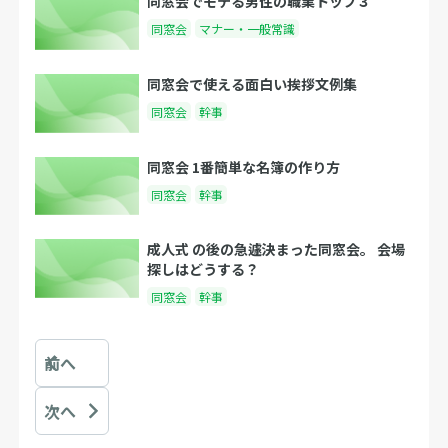
同窓会でモテる男性の職業トップ３
同窓会
マナー・一般常識
同窓会で使える面白い挨拶文例集
同窓会
幹事
同窓会 1番簡単な名簿の作り方
同窓会
幹事
成人式 の後の急遽決まった同窓会。 会場
探しはどうする？
同窓会
幹事
前へ
次へ