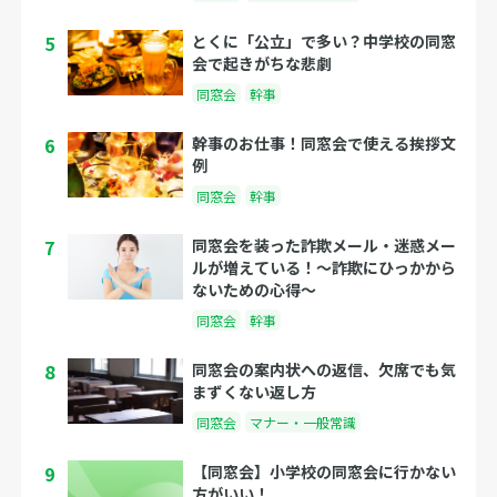
5
とくに「公立」で多い？中学校の同窓
会で起きがちな悲劇
同窓会
幹事
6
幹事のお仕事！同窓会で使える挨拶文
例
同窓会
幹事
7
同窓会を装った詐欺メール・迷惑メー
ルが増えている！〜詐欺にひっかから
ないための心得〜
同窓会
幹事
8
同窓会の案内状への返信、欠席でも気
まずくない返し方
同窓会
マナー・一般常識
9
【同窓会】小学校の同窓会に行かない
方がいい！