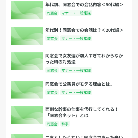
年代別、同窓会での会話内容＜50代編＞
同窓会
マナー・一般常識
年代別！同窓会での会話は？＜20代編＞
同窓会
マナー・一般常識
同窓会で女友達が別人すぎてわからなか
った時の対処法
同窓会
マナー・一般常識
同窓会で公務員がモテる理由とは。
同窓会
マナー・一般常識
面倒な幹事の仕事を代行してくれる！
「同窓会ネット」とは
同窓会
幹事
二度としたくない！同窓会であった辛い