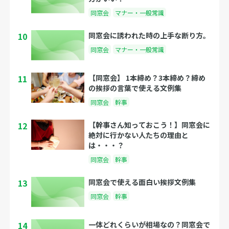
同窓会
マナー・一般常識
10
同窓会に誘われた時の上手な断り方。
同窓会
マナー・一般常識
11
【同窓会】 1本締め？3本締め？締め
の挨拶の言葉で使える文例集
同窓会
幹事
12
【幹事さん知っておこう！】同窓会に
絶対に行かない人たちの理由と
は・・・？
同窓会
幹事
13
同窓会で使える面白い挨拶文例集
同窓会
幹事
14
一体どれくらいが相場なの？同窓会で