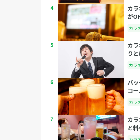
4
カラ
がO
カラ
5
カラ
りと
カラ
6
バッ
コー
カラ
7
カラ
と料
カラ