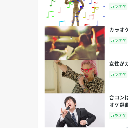
カラオケ
カラオ
カラオケ
女性が
カラオケ
合コン
オケ選
カラオケ