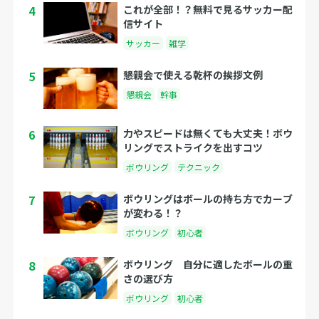
4
これが全部！？無料で見るサッカー配
信サイト
サッカー
雑学
5
懇親会で使える乾杯の挨拶文例
懇親会
幹事
6
力やスピードは無くても大丈夫！ボウ
リングでストライクを出すコツ
ボウリング
テクニック
7
ボウリングはボールの持ち方でカーブ
が変わる！？
ボウリング
初心者
8
ボウリング 自分に適したボールの重
さの選び方
ボウリング
初心者