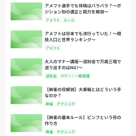
アメフト選手でも体格はバラバラ？〜ボ
ジション別の適正と能力を解説〜
アメフト
ルール
アメフトは日本でも流行っていた！〜競
技人口と世界ランキング〜
アメフト
大人のマナー講座～送別会で万歳三唱で
送り出すのはNG?～
送別会
マナー・一般常識
【麻雀の役解説】大車輪とはどういう手
なのか？
麻雀
テクニック
【麻雀の基本ルール】ピンフという役の
作り方
麻雀
テクニック