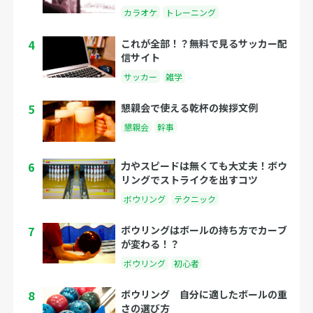
カラオケ
トレーニング
4
これが全部！？無料で見るサッカー配
信サイト
サッカー
雑学
5
懇親会で使える乾杯の挨拶文例
懇親会
幹事
6
力やスピードは無くても大丈夫！ボウ
リングでストライクを出すコツ
ボウリング
テクニック
7
ボウリングはボールの持ち方でカーブ
が変わる！？
ボウリング
初心者
8
ボウリング 自分に適したボールの重
さの選び方